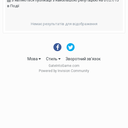
З'являються публікації з найбільшою репутацією на 01/27/15
в Події
Немає результатів для відображення
Мова
Стиль
Зворотний зв'язок
GateIntoGame.com
Powered by Invision Community