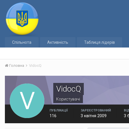
Спільнота
Активність
Таблиця лідерів
Головна
VidocQ
VidocQ
Користувачі
ПУБЛІКАЦІЇ
ЗАРЕЄСТРОВАНИЙ
ВІ
116
3 квітня 2009
3 