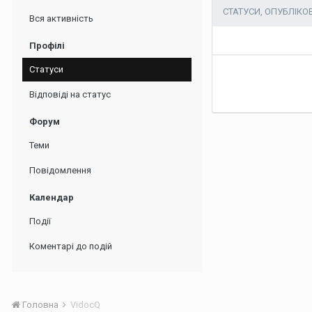
СТАТУСИ, ОПУБЛІКО
Вся активність
Профілі
Статуси
Відповіді на статус
Форум
Теми
Повідомлення
Календар
Події
Коментарі до подій
Головна
VidocQ