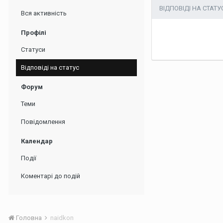
ВІДПОВІДІ НА СТАТ
Вся активність
Профілі
Статуси
Відповіді на статус
Форум
Теми
Повідомлення
Календар
Події
Коментарі до подій
Головна
naidkon