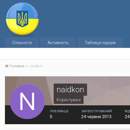
Спільнота
Активність
Таблиця лідерів
Головна
naidkon
naidkon
Користувачі
ПУБЛІКАЦІЇ
ЗАРЕЄСТРОВАНИЙ
ВІ
0
24 червня 2013
24