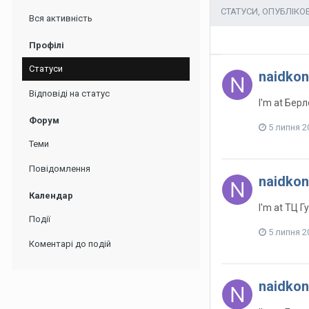
СТАТУСИ, ОПУБЛІКО
Вся активність
Профілі
Статуси
naidkon
Відповіді на статус
I'm at Бер
Форум
5 липня 2
Теми
Повідомлення
naidkon
Календар
I'm at ТЦ 
Події
5 липня 2
Коментарі до подій
naidkon