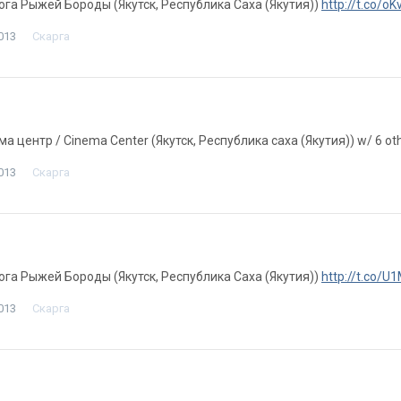
лога Рыжей Бороды (Якутск, Республика Саха (Якутия))
http://t.co/
013
Скарга
ема центр / Cinema Center (Якутск, Республика саха (Якутия)) w/ 6 ot
013
Скарга
лога Рыжей Бороды (Якутск, Республика Саха (Якутия))
http://t.co/
013
Скарга