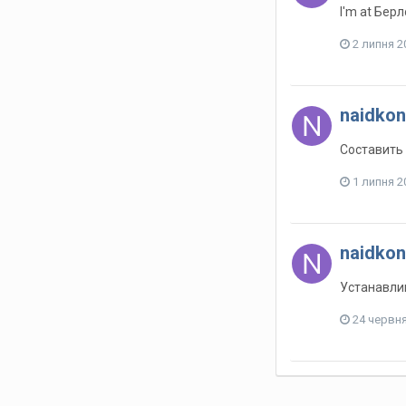
I'm at Бер
2 липня 2
naidkon
Составить 
1 липня 2
naidkon
Устанавли
24 червн