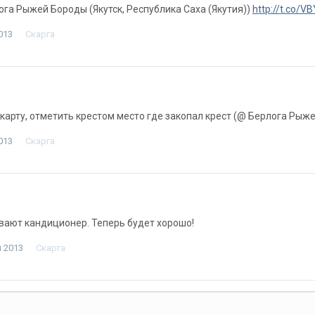
лога Рыжей Бороды (Якутск, Республика Саха (Якутия))
http://t.co/V
013
Скарга
карту, отметить крестом место где закопал крест (@ Берлога Рыж
013
Скарга
вают кандиционер. Теперь будет хорошо!
я 2013
Скарга