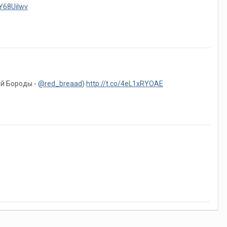
BY68UiIwv
ей Бороды -
@red_breaad
)
http://t.co/4eL1xRYOAE