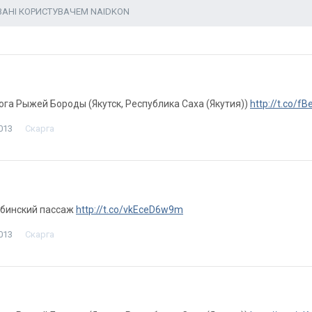
ВАНІ КОРИСТУВАЧЕМ NAIDKON
лога Рыжей Бороды (Якутск, Республика Саха (Якутия))
http://t.co/f
013
Скарга
Губинский пассаж
http://t.co/vkEceD6w9m
013
Скарга