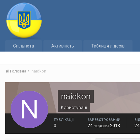
Спільнота
Активність
Таблиця лідерів
Головна
naidkon
naidkon
Користувачі
ПУБЛІКАЦІЇ
ЗАРЕЄСТРОВАНИЙ
ВІ
0
24 червня 2013
24