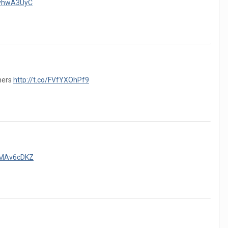
oKvhwA3UyC
hers
http://t.co/FVfYXOhPf9
U1MAv6cDKZ