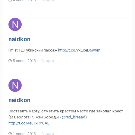
naidkon
I'm at ТЦ Губинский пассаж
http://t.co/vkEceD6w9m
5 липня 2013
Скарга
naidkon
Составить карту, отметить крестом место где закопал крест
(@ Берлога Рыжей Бороды -
@red_breaad
)
http://t.co/4eL1xRYOAE
1 липня 2013
Скарга