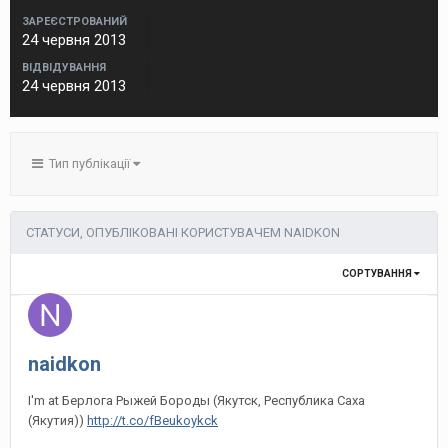
ЗАРЕЄСТРОВАНИЙ
24 червня 2013
ВІДВІДУВАННЯ
24 червня 2013
Тип публікації
СТАТУСИ, ОПУБЛІКОВАНІ КОРИСТУВАЧЕМ NAIDKON
СОРТУВАННЯ
naidkon
I'm at Берлога Рыжей Бороды (Якутск, Республика Саха
(Якутия))
http://t.co/fBeukoykck