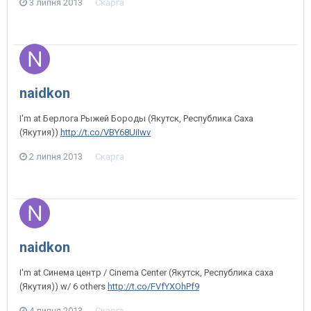
3 липня 2013
Скарга
naidkon
I'm at Берлога Рыжей Бороды (Якутск, Республика Саха
(Якутия))
http://t.co/VBY68UiIwv
2 липня 2013
Скарга
naidkon
I'm at Синема центр / Cinema Center (Якутск, Республика саха
(Якутия)) w/ 6 others
http://t.co/FVfYXOhPf9
4 липня 2013
Скарга