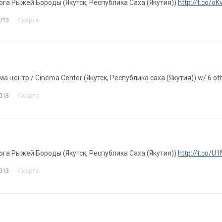
лога Рыжей Бороды (Якутск, Республика Саха (Якутия))
http://t.co/
013
Скарга
ема центр / Cinema Center (Якутск, Республика саха (Якутия)) w/ 6 ot
013
Скарга
лога Рыжей Бороды (Якутск, Республика Саха (Якутия))
http://t.co/
013
Скарга