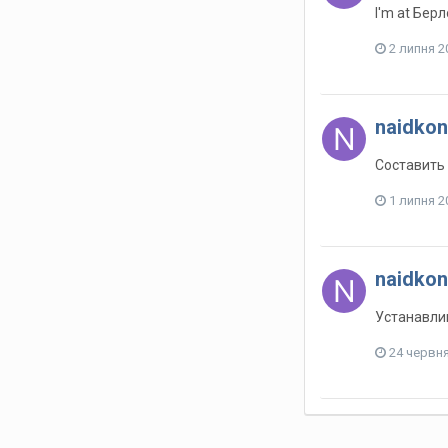
I'm at Бер
2 липня 2
naidkon
Составить 
1 липня 2
naidkon
Устанавли
24 червн