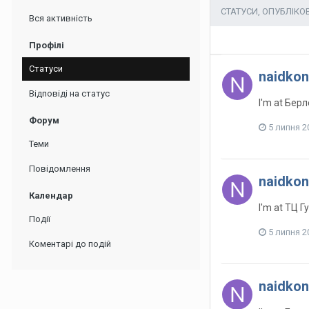
СТАТУСИ, ОПУБЛІКО
Вся активність
Профілі
Статуси
naidkon
Відповіді на статус
I'm at Бер
Форум
5 липня 2
Теми
Повідомлення
naidkon
Календар
I'm at ТЦ 
Події
5 липня 2
Коментарі до подій
naidkon