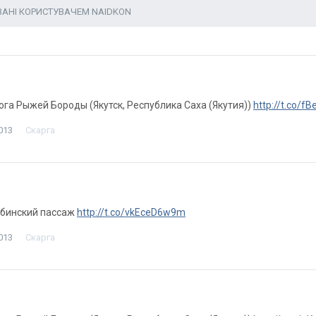
ВАНІ КОРИСТУВАЧЕМ NAIDKON
лога Рыжей Бороды (Якутск, Республика Саха (Якутия))
http://t.co/f
013
Скарга
Губинский пассаж
http://t.co/vkEceD6w9m
013
Скарга