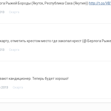
лога Рыжей Бороды (Якутск, Республика Саха (Якутия))
http://t.co/V
013
Скарга
карту, отметить крестом место где закопал крест (@ Берлога Рыж
013
Скарга
вают кандиционер. Теперь будет хорошо!
я 2013
Скарга