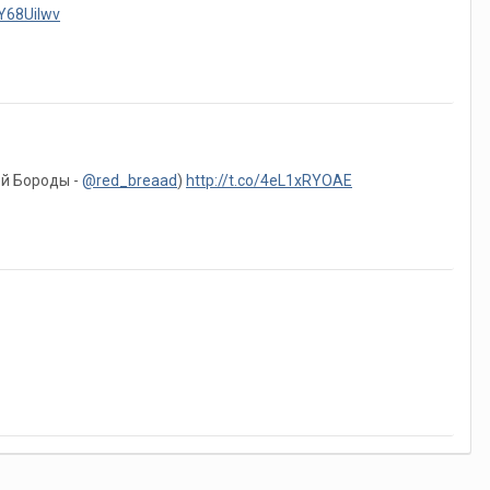
BY68UiIwv
ей Бороды -
@red_breaad
)
http://t.co/4eL1xRYOAE