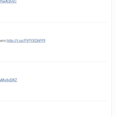
oKvhwA3UyC
hers
http://t.co/FVfYXOhPf9
U1MAv6cDKZ