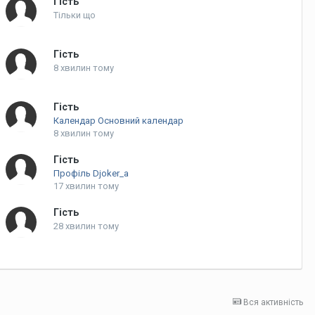
Гість
Тільки що
Гість
8 хвилин тому
Гість
Календар Основний календар
8 хвилин тому
Гість
Профіль Djoker_a
17 хвилин тому
Гість
28 хвилин тому
Вся активність