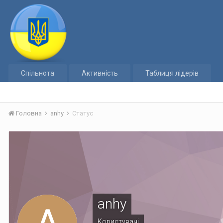
Спільнота
Активність
Таблиця лідерів
Головна
anhy
Статус
anhy
Користувачі