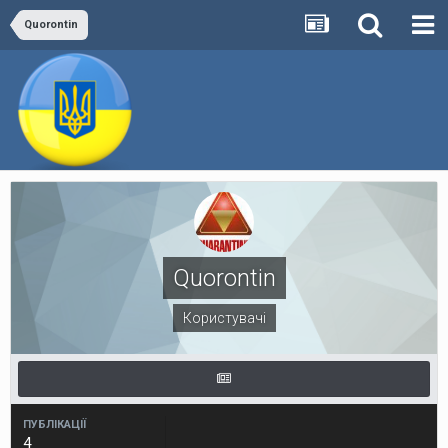
Quorontin
Quorontin
Користувачі
ПУБЛІКАЦІЇ
4