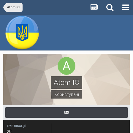
Atom IC
Atom IC
Користувачі
ПУБЛІКАЦІЇ
20