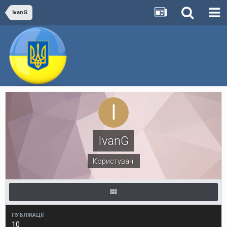
IvanG
IvanG
Користувачі
ПУБЛІКАЦІЇ
10