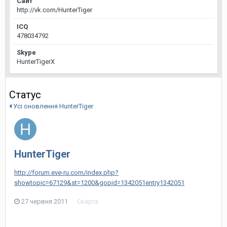
Сайт
http://vk.com/HunterTiger
ICQ
478034792
Skype
HunterTigerX
Статус
Усі оновлення HunterTiger
HunterTiger
http://forum.eve-ru.com/index.php?
showtopic=67129&st=1200&gopid=1342051entry1342051
27 червня 2011
Скарга