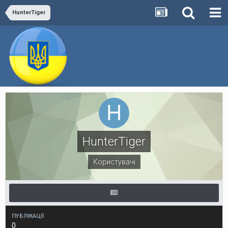
HunterTiger
HunterTiger
Користувачі
ПУБЛІКАЦІЇ
0