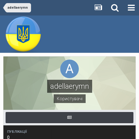
adellaerymn
adellaerymn
Користувачі
ПУБЛІКАЦІЇ
0