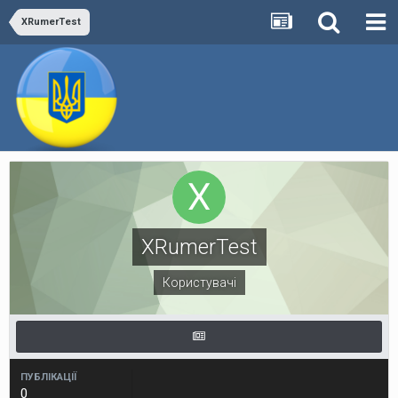
XRumerTest
XRumerTest
Користувачі
ПУБЛІКАЦІЇ
0