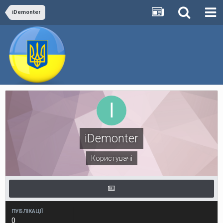
iDemonter
iDemonter
Користувачі
ПУБЛІКАЦІЇ
0