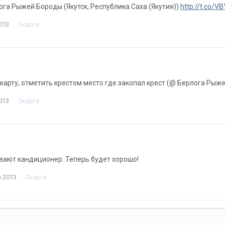
лога Рыжей Бороды (Якутск, Республика Саха (Якутия))
http://t.co/V
013
Скарга
карту, отметить крестом место где закопал крест (@ Берлога Рыж
013
Скарга
вают кандиционер. Теперь будет хорошо!
я 2013
Скарга