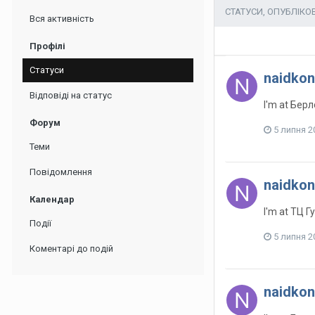
СТАТУСИ, ОПУБЛІКО
Вся активність
Профілі
Статуси
naidkon
Відповіді на статус
I'm at Бер
Форум
5 липня 2
Теми
Повідомлення
naidkon
Календар
I'm at ТЦ 
Події
5 липня 2
Коментарі до подій
naidkon