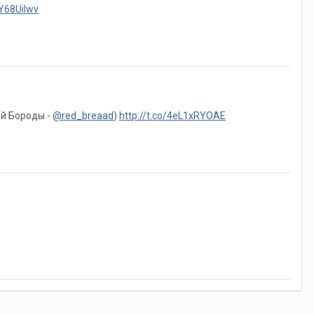
BY68UiIwv
ей Бороды -
@red_breaad
)
http://t.co/4eL1xRYOAE