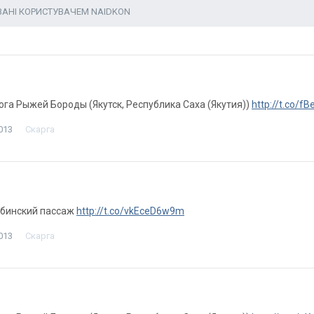
ВАНІ КОРИСТУВАЧЕМ NAIDKON
лога Рыжей Бороды (Якутск, Республика Саха (Якутия))
http://t.co/f
013
Скарга
Губинский пассаж
http://t.co/vkEceD6w9m
013
Скарга