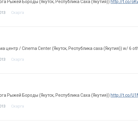
лога Рыжей Бороды (Якутск, Республика Саха (Якутия))
http://t.co/
013
Скарга
ема центр / Cinema Center (Якутск, Республика саха (Якутия)) w/ 6 ot
013
Скарга
лога Рыжей Бороды (Якутск, Республика Саха (Якутия))
http://t.co/
013
Скарга