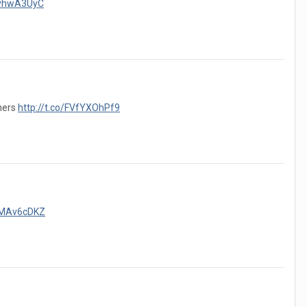
oKvhwA3UyC
hers
http://t.co/FVfYXOhPf9
U1MAv6cDKZ