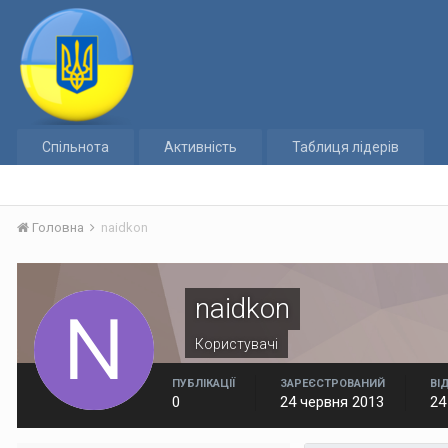
Спільнота
Активність
Таблиця лідерів
Головна
naidkon
naidkon
Користувачі
ПУБЛІКАЦІЇ
ЗАРЕЄСТРОВАНИЙ
ВІ
0
24 червня 2013
24