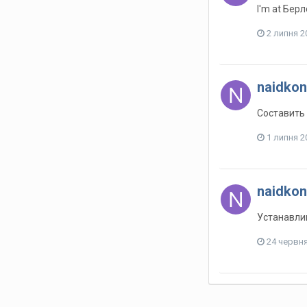
I'm at Бер
2 липня 2
naidkon
Составить 
1 липня 2
naidkon
Устанавли
24 червн