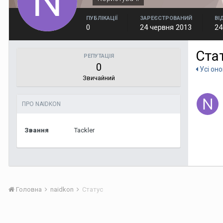
ПУБЛІКАЦІЇ
ЗАРЕЄСТРОВАНИЙ
ВІ
0
24 червня 2013
24
Ста
РЕПУТАЦІЯ
0
Усі оно
Звичайний
ПРО NAIDKON
Звання
Tackler
Головна
naidkon
Статус