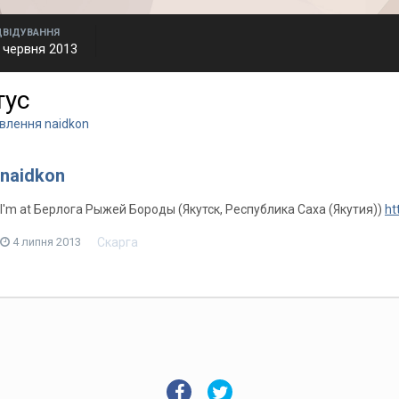
ДВІДУВАННЯ
 червня 2013
тус
влення naidkon
naidkon
I'm at Берлога Рыжей Бороды (Якутск, Республика Саха (Якутия))
ht
Скарга
4 липня 2013