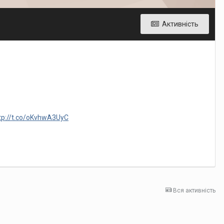
Активність
tp://t.co/oKvhwA3UyC
Вся активність