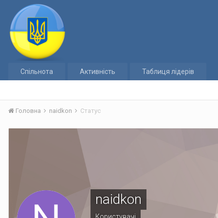
Спільнота
Активність
Таблиця лідерів
Головна
naidkon
Статус
naidkon
Користувачі