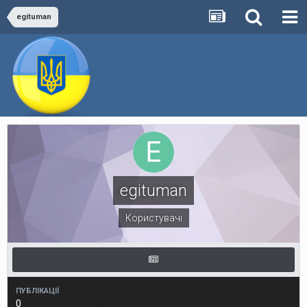
egituman
egituman
Користувачі
ПУБЛІКАЦІЇ
0