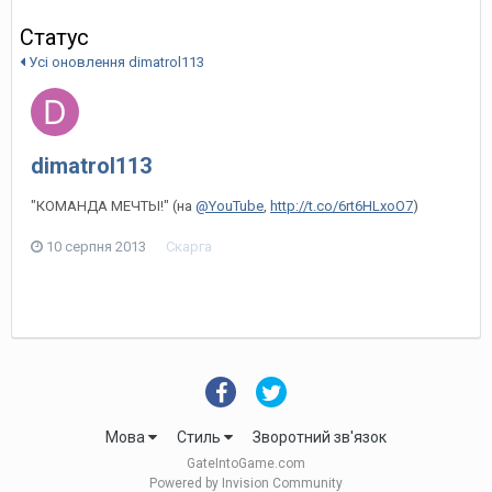
Статус
Усі оновлення dimatrol113
dimatrol113
"КОМАНДА МЕЧТЫ!" (на
@YouTube
,
http://t.co/6rt6HLxoO7
)
10 серпня 2013
Скарга
Мова
Стиль
Зворотний зв'язок
GateIntoGame.com
Powered by Invision Community