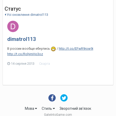
Статус
Усі оновлення dimatrol113
dimatrol113
В россии вообще ебнулись
/
http://t.co/EFwR9row9i
http://t.co/RohjmHo3oz
14 серпня 2013
Скарга
Мова
Стиль
Зворотний зв'язок
GateIntoGame.com