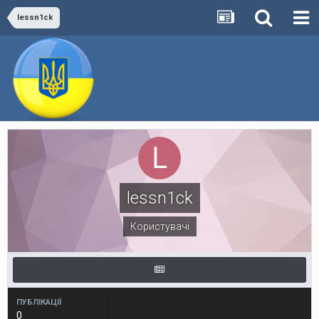
lessn1ck
lessn1ck
Користувачі
ПУБЛІКАЦІЇ
0