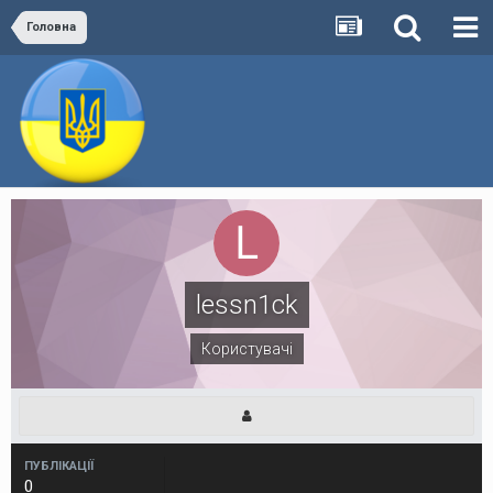
Головна
lessn1ck
Користувачі
ПУБЛІКАЦІЇ
0