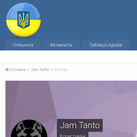
Спільнота
Активність
Таблиця лідерів
Головна
Jam Tanto
Статус
Jam Tanto
Користувачі