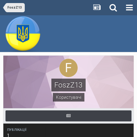
FoszZ13
FoszZ13
Користувачі
ПУБЛІКАЦІЇ
1