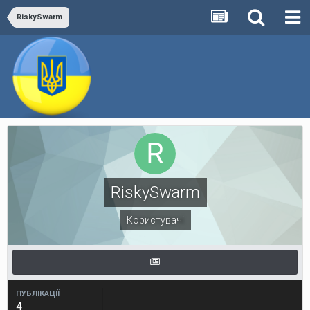
RiskySwarm
RiskySwarm
Користувачі
ПУБЛІКАЦІЇ
4