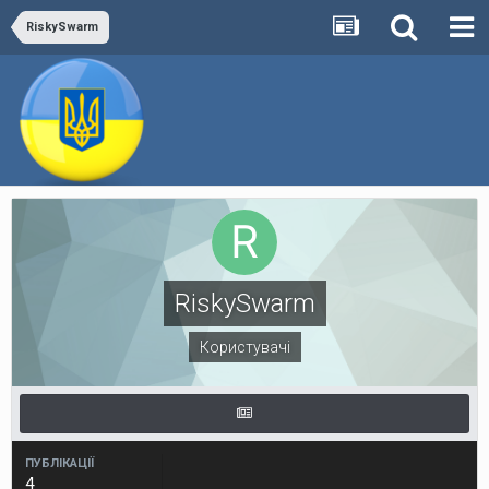
RiskySwarm
RiskySwarm
Користувачі
ПУБЛІКАЦІЇ
4