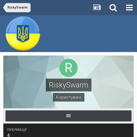
RiskySwarm
RiskySwarm
Користувачі
ПУБЛІКАЦІЇ
4