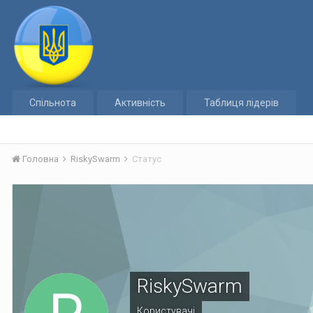
Спільнота
Активність
Таблиця лідерів
Головна
RiskySwarm
Статус
RiskySwarm
Користувачі