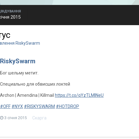
ДВІДУВАННЯ
січня 2015
тус
овлення RiskySwarm
RiskySwarm
Бог шельму метит.
Специально для обвисших локтей
Archon | Amendina | Killmail
https://t.co/qYzTLMINeU
#OFF
#NYX
#RISKYSWARM
#HOTDROP
Скарга
3 січня 2015