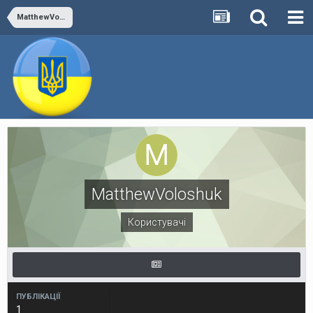
MatthewVoloshuk
MatthewVoloshuk
Користувачі
ПУБЛІКАЦІЇ
1