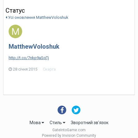
Статус
Усі оновлення MatthewVoloshuk
MatthewVoloshuk
http://t.co/7nkp9aSqTj
28 січня 2015
Скарга
Мова
Стиль
Зворотний зв'язок
GateIntoGame.com
Powered by Invision Community