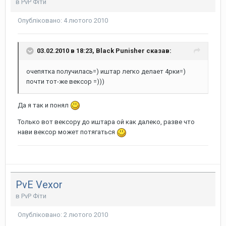
в
PvP Фіти
Опубліковано:
4 лютого 2010
03.02.2010 в 18:23, Black Punisher сказав:
очепятка получилась=) иштар легко делает 4рки=)
почти тот-же вексор =)))
Да я так и понял
Только вот вексору до иштара ой как далеко, разве что
нави вексор может потягаться
PvE Vexor
в
PvP Фіти
Опубліковано:
2 лютого 2010