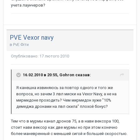
учета лаунчеров?
PVE Vexor navy
в
PvE Фіти
Опубліковано:
17 лютого 2010
16.02.2010 в 20:55, Gohron сказав:
Я канешна извиняюсь за повтор одного и того же
вопроса, но зачем 3 лвл миски на Vexor Navy, а не на
мирмидоне проходить? Чем мирмидон хуже "10%
демеджа дронами на лвл скила" плохой бонус?
Тем что в мурмы канал дронов 75, а в нави вексора 100,
стоит нави вексор как две мурмы но при этом конечно
более маневренный с меньшей сигой и большей скоростью.