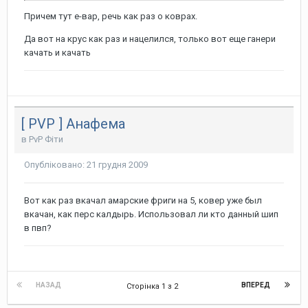
Причем тут е-вар, речь как раз о коврах.
Да вот на крус как раз и нацелился, только вот еще ганери
качать и качать
[ PVP ] Анафема
в
PvP Фіти
Опубліковано:
21 грудня 2009
Вот как раз вкачал амарские фриги на 5, ковер уже был
вкачан, как перс калдырь. Использовал ли кто данный шип
в пвп?
НАЗАД
ВПЕРЕД
Сторінка 1 з 2