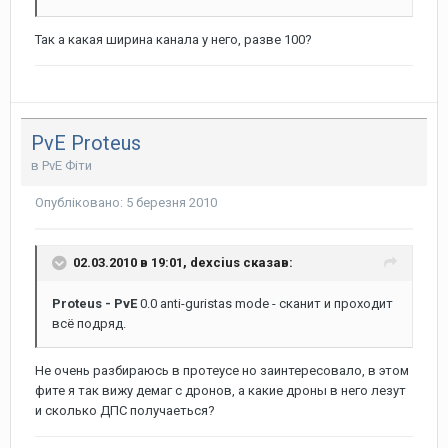
Так а какая ширина канала у него, разве 100?
PvE Proteus
в
PvE Фіти
Опубліковано:
5 березня 2010
02.03.2010 в 19:01, dexcius сказав:
Proteus - PvE
0.0 anti-guristas mode - сканит и проходит
всё подряд.
Не очень разбираюсь в протеусе но заинтересовало, в этом
фите я так вижу демаг с дронов, а какие дроны в него лезут
и сколько ДПС получаеться?