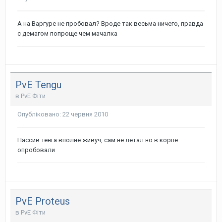
А на Варгуре не пробовал? Вроде так весьма ничего, правда
с демагом попроще чем мачалка
PvE Tengu
в
PvE Фіти
Опубліковано:
22 червня 2010
Пассив тенга вполне живуч, сам не летал но в корпе
опробовали
PvE Proteus
в
PvE Фіти