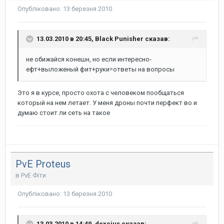
Опубліковано:
13 березня 2010
13.03.2010 в 20:45, Black Punisher сказав:
не обижайся конешн, но если интересно-
ефт+выложеный фит+руки=ответы на вопросы
Это я в курсе, просто охота с человеком пообщаться
который на нем летает. У меня дроны почти перфект во и
думаю стоит ли сеть на такое
PvE Proteus
в
PvE Фіти
Опубліковано:
13 березня 2010
13.03.2010 в 14:49, dexcius сказав: