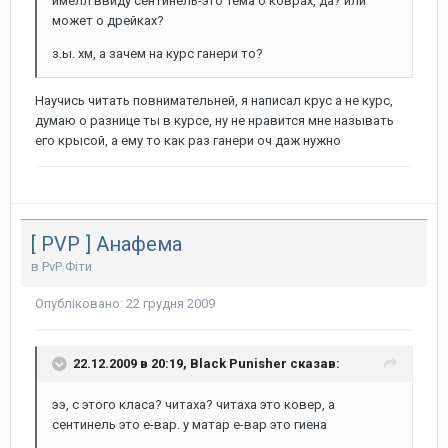
имелл ввиду сентинель-это тема о коврах, да? или
может о дрейках?
з.ы. хм, а зачем на курс ганери то?
Научись читать повнимательней, я написал крус а не курс,
думаю о разнице ты в курсе, ну не нравится мне называть
его крысой, а ему то как раз ганери оч даж нужно
[ PVP ] Анафема
в
PvP Фіти
Опубліковано:
22 грудня 2009
22.12.2009 в 20:19, Black Punisher сказав:
ээ, с этого класа? читаха? читаха это ковер, а
сентинель это е-вар. у матар е-вар это гиена