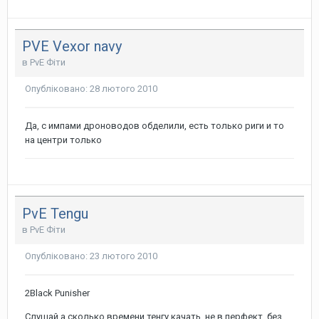
PVE Vexor navy
в
PvE Фіти
Опубліковано:
28 лютого 2010
Да, с импами дроноводов обделили, есть только риги и то
на центри только
PvE Tengu
в
PvE Фіти
Опубліковано:
23 лютого 2010
2Black Punisher
Слушай а сколько времени тенгу качать, не в перфект, без