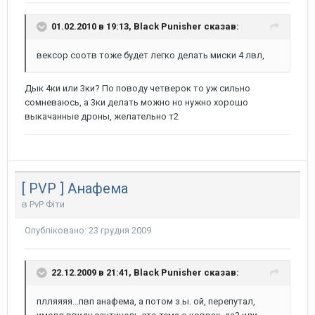
01.02.2010 в 19:13, Black Punisher сказав:
вексор соотв тоже будет легко делать миски 4 лвл,
Дык 4ки или 3ки? По поводу четверок то уж сильно
сомневаюсь, а 3ки делать можно но нужно хорошо
выкачанные дроны, желательно т2
[ PVP ] Анафема
в
PvP Фіти
Опубліковано:
23 грудня 2009
22.12.2009 в 21:41, Black Punisher сказав:
плляяяя...пвп анафема, а потом з.ы. ой, перепутал,