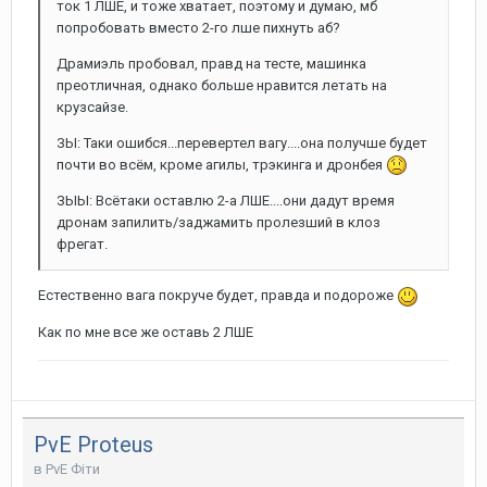
ток 1 ЛШЕ, и тоже хватает, поэтому и думаю, мб
попробовать вместо 2-го лше пихнуть аб?
Драмиэль пробовал, правд на тесте, машинка
преотличная, однако больше нравится летать на
крузсайзе.
ЗЫ: Таки ошибся...перевертел вагу....она получше будет
почти во всём, кроме агилы, трэкинга и дронбея
ЗЫЫ: Всётаки оставлю 2-а ЛШЕ....они дадут время
дронам запилить/заджамить пролезший в клоз
фрегат.
Естественно вага покруче будет, правда и подороже
Как по мне все же оставь 2 ЛШЕ
PvE Proteus
в
PvE Фіти