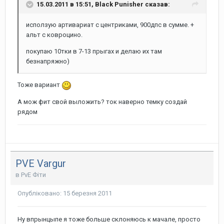
15.03.2011 в 15:51, Black Punisher сказав:
исползую артивариат с центриками, 900дпс в сумме. +
альт с ковроцино.
покупаю 10тки в 7-13 прыгах и делаю их там
безнапряжно)
Тоже вариант
А мож фит свой выложить? ток наверно темку создай
рядом
PVE Vargur
в
PvE Фіти
Опубліковано:
15 березня 2011
Ну впрынцыпе я тоже больше склоняюсь к мачале, просто