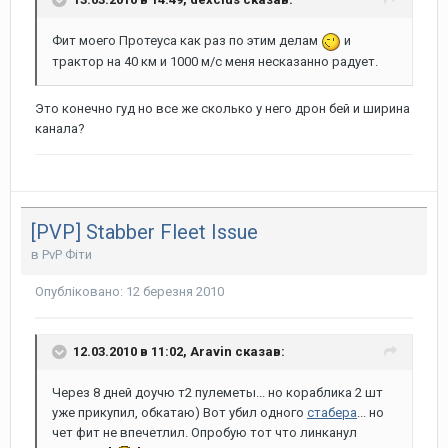
Фит моего Протеуса как раз по этим делам
и
трактор на 40 км и 1000 м/с меня несказанно радует.
Это конечно гуд но все же сколько у него дрон бей и ширина
канала?
[PVP] Stabber Fleet Issue
в
PvP Фіти
Опубліковано:
12 березня 2010
12.03.2010 в 11:02, Aravin сказав:
Через 8 дней доучю т2 пулеметы... но кораблика 2 шт
уже прикупил, обкатаю) Вот убил одного
стабера
... но
чет фит не впечетлил. Опробую тот что линканул