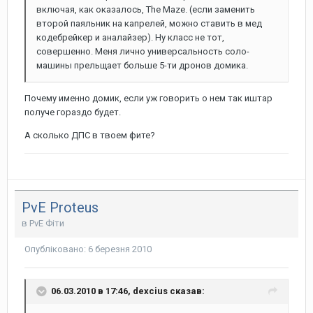
включая, как оказалось, The Maze. (если заменить
второй паяльник на капрелей, можно ставить в мед
кодебрейкер и аналайзер). Ну класс не тот,
совершенно. Меня лично универсальность соло-
машины прельщает больше 5-ти дронов домика.
Почему именно домик, если уж говорить о нем так иштар
получе гораздо будет.
А сколько ДПС в твоем фите?
PvE Proteus
в
PvE Фіти
Опубліковано:
6 березня 2010
06.03.2010 в 17:46, dexcius сказав: