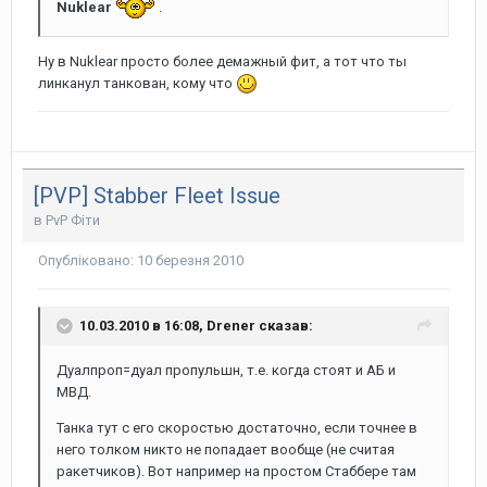
Nuklear
.
Ну в Nuklear просто более демажный фит, а тот что ты
линканул танкован, кому что
[PVP] Stabber Fleet Issue
в
PvP Фіти
Опубліковано:
10 березня 2010
10.03.2010 в 16:08, Drener сказав:
Дуалпроп=дуал пропульшн, т.е. когда стоят и АБ и
МВД.
Танка тут с его скоростью достаточно, если точнее в
него толком никто не попадает вообще (не считая
ракетчиков). Вот например на простом Стаббере там