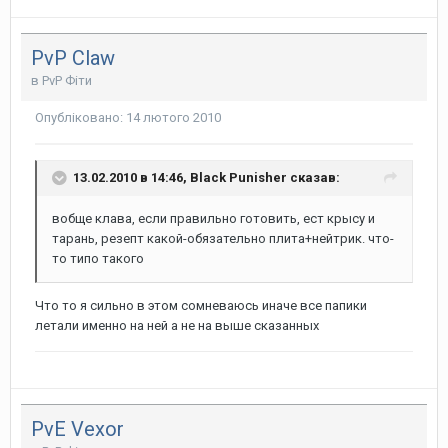
PvP Claw
в
PvP Фіти
Опубліковано:
14 лютого 2010
13.02.2010 в 14:46, Black Punisher сказав:
вобще клава, если правильно готовить, ест крысу и
тарань, резепт какой-обязательно плита+нейтрик. что-
то типо такого
Что то я сильно в этом сомневаюсь иначе все папики
летали именно на ней а не на выше сказанных
PvE Vexor