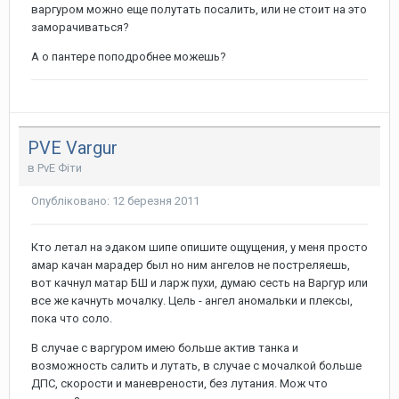
варгуром можно еще полутать посалить, или не стоит на это
заморачиваться?
А о пантере поподробнее можешь?
PVE Vargur
в
PvE Фіти
Опубліковано:
12 березня 2011
Кто летал на эдаком шипе опишите ощущения, у меня просто
амар качан марадер был но ним ангелов не постреляешь,
вот качнул матар БШ и ларж пухи, думаю сесть на Варгур или
все же качнуть мочалку. Цель - ангел аномальки и плексы,
пока что соло.
В случае с варгуром имею больше актив танка и
возможность салить и лутать, в случае с мочалкой больше
ДПС, скорости и маневрености, без лутания. Мож что