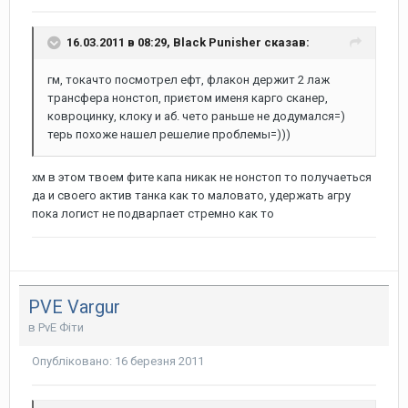
16.03.2011 в 08:29, Black Punisher сказав:
гм, токачто посмотрел ефт, флакон держит 2 лаж
трансфера нонстоп, приєтом именя карго сканер,
ковроцинку, клоку и аб. чето раньше не додумался=)
терь похоже нашел решелие проблемы=)))
хм в этом твоем фите капа никак не нонстоп то получаеться
да и своего актив танка как то маловато, удержать агру
пока логист не подварпает стремно как то
PVE Vargur
в
PvE Фіти
Опубліковано:
16 березня 2011