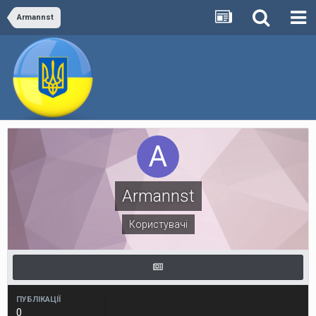
Armannst
Armannst
Користувачі
ПУБЛІКАЦІЇ
0