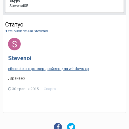
Skype
StevenoiSB
Статус
Усі оновлення Stevenoi
Stevenoi
ethernet контроллер драйвер для windows xp
, драйвер
30 травня 2015
Скарга