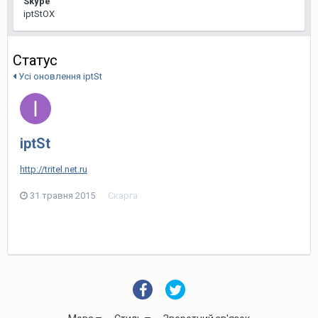
Skype
iptStOX
Статус
Усі оновлення iptSt
iptSt
http://tritel.net.ru
31 травня 2015
Скарга