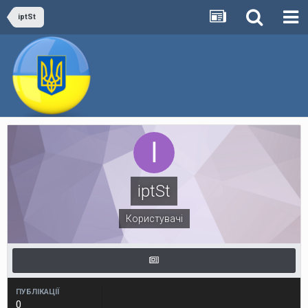
iptSt
iptSt
Користувачі
ПУБЛІКАЦІЇ
0