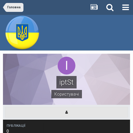
Головна
iptSt
Користувачі
ПУБЛІКАЦІЇ
0