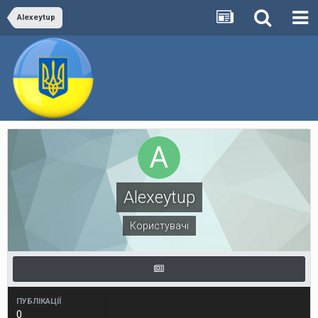
Alexeytup
Alexeytup
Користувачі
ПУБЛІКАЦІЇ
0