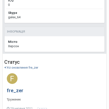
ICQ
0
Skype
galex_64
ІНФОРМАЦІЯ
Місто
Херсон
Статус
Усі оновлення fre_zer
fre_zer
Труженик
29 червня 2011
Скарга