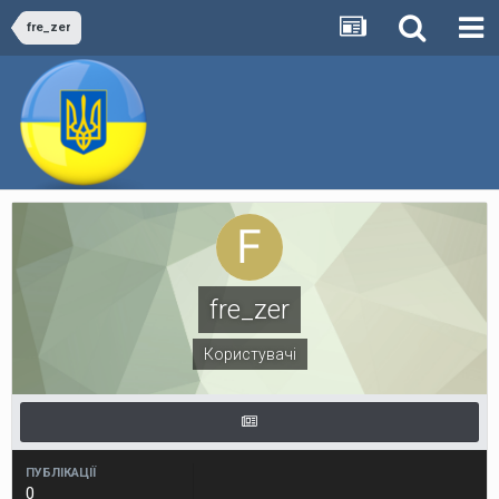
fre_zer
fre_zer
Користувачі
ПУБЛІКАЦІЇ
0