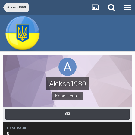
Alekso1980
Alekso1980
Користувачі
ПУБЛІКАЦІЇ
0