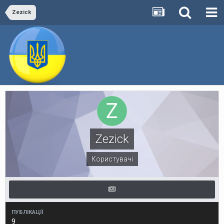
Zezick
Zezick
Користувачі
ПУБЛІКАЦІЇ
9