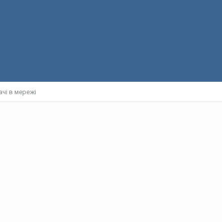
чі в мережі