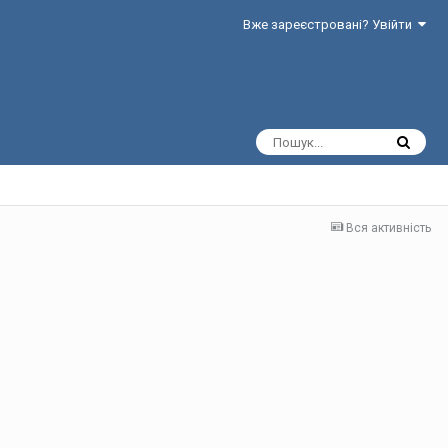
Вже зареєстровані? Увійти
Вся активність