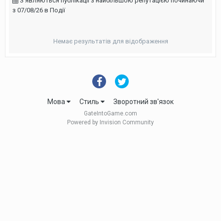
З'являються публікації з найбільшою репутацією починаючи
з 07/08/26 в Події
Немає результатів для відображення
Мова
Стиль
Зворотний зв'язок
GateIntoGame.com
Powered by Invision Community