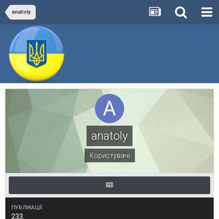
anatoly
anatoly
Користувачі
ПУБЛІКАЦІЇ
233