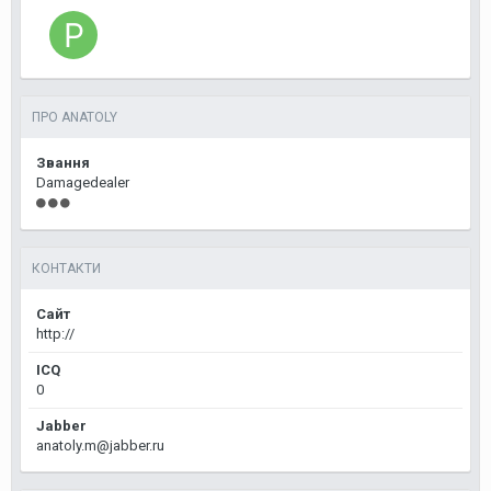
ПРО ANATOLY
Звання
Damagedealer
КОНТАКТИ
Сайт
http://
ICQ
0
Jabber
anatoly.m@jabber.ru