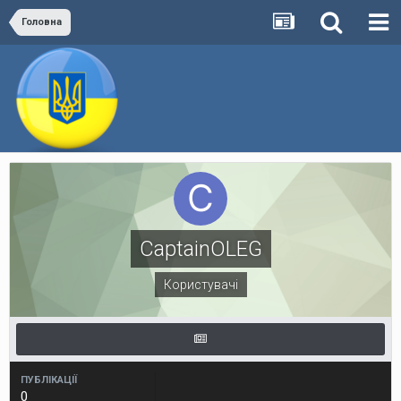
Головна
CaptainOLEG
Користувачі
ПУБЛІКАЦІЇ
0