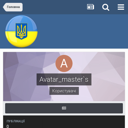
Головна
Avatar_master`s
Користувачі
ПУБЛІКАЦІЇ
0