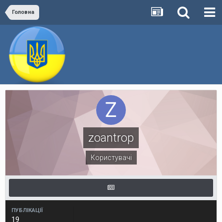
Головна
zoantrop
Користувачі
ПУБЛІКАЦІЇ
19