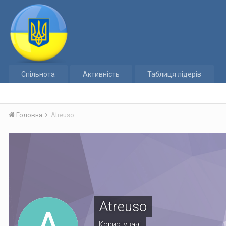
Спільнота
Активність
Таблиця лідерів
Головна
Atreuso
Atreuso
Користувачі