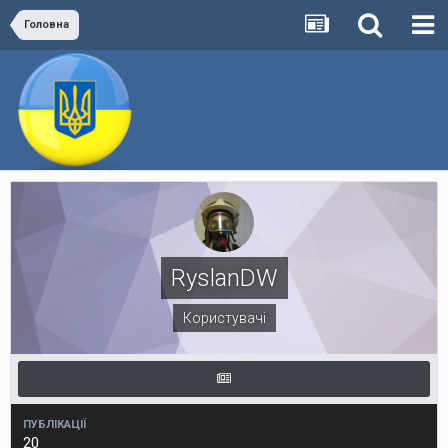
Головна
RyslanDW
Користувачі
ПУБЛІКАЦІЇ
20