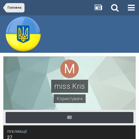
Головна
miss Kris
Користувачі
ПУБЛІКАЦІЇ
27