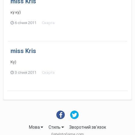
miss Kris
ку ку)
6 січня 2011
Скарга
miss Kris
Ку)
3 січня 2011
Скарга
Мова
Стиль
Зворотний зв'язок
GateIntoGame.com