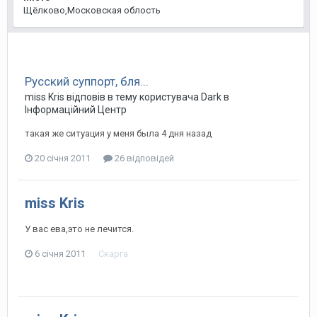
Щёлково,Московская облость
Русский суппорт, бля...
miss Kris
відповів в тему користувача
Dark
в
Інформаційний Центр
такая же ситуация у меня была 4 дня назад
20 січня 2011
26 відповідей
miss Kris
У вас ева,это не лечится.
6 січня 2011
Скарга