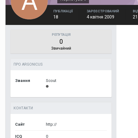
ПУБЛІКАЦІЇ
ЗАРЕЄСТРОВАНИЙ
ВІ
18
4 квітня 2009
21
РЕПУТАЦІЯ
0
Звичайний
ПРО ARGONICUS
Звання
Scout
КОНТАКТИ
Сайт
http://
ICQ
0