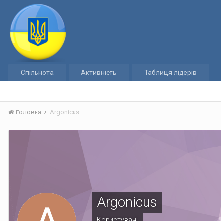
Спільнота
Активність
Таблиця лідерів
Головна
Argonicus
Argonicus
Користувачі