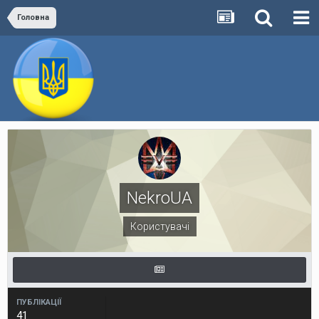
Головна
NekroUA
Користувачі
ПУБЛІКАЦІЇ
41