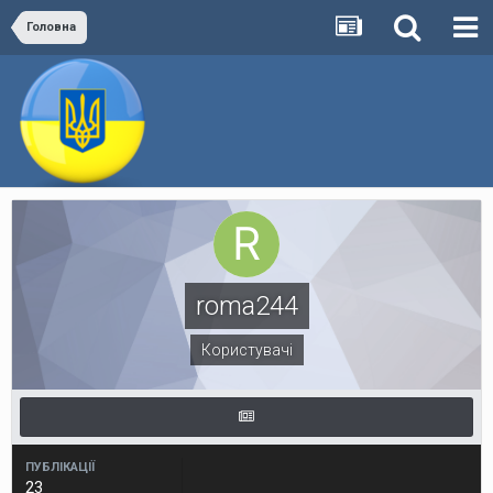
Головна
roma244
Користувачі
ПУБЛІКАЦІЇ
23